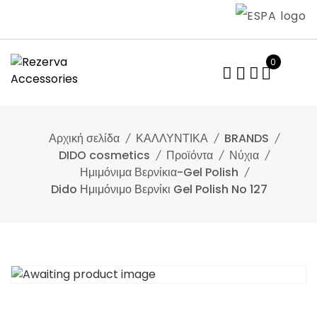
Skip
to
content
0
Αρχική σελίδα
ΚΑΛΛΥΝΤΙΚΑ
BRANDS
DIDO cosmetics
Προϊόντα
Νύχια
Ημιμόνιμα Βερνίκια-Gel Polish
Dido Ημιμόνιμο Βερνίκι Gel Polish No 127