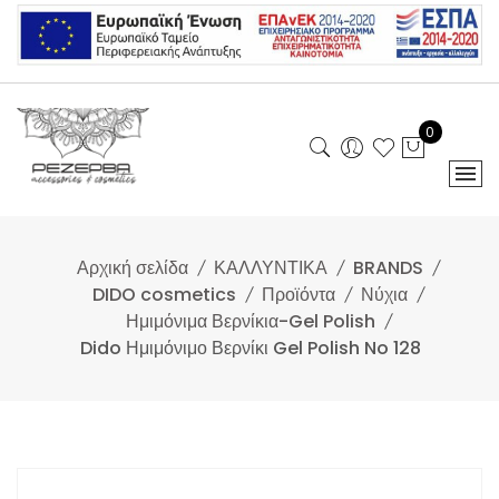
Skip
to
content
0
Αρχική σελίδα
ΚΑΛΛΥΝΤΙΚΑ
BRANDS
DIDO cosmetics
Προϊόντα
Νύχια
Ημιμόνιμα Βερνίκια-Gel Polish
Dido Ημιμόνιμο Βερνίκι Gel Polish No 128