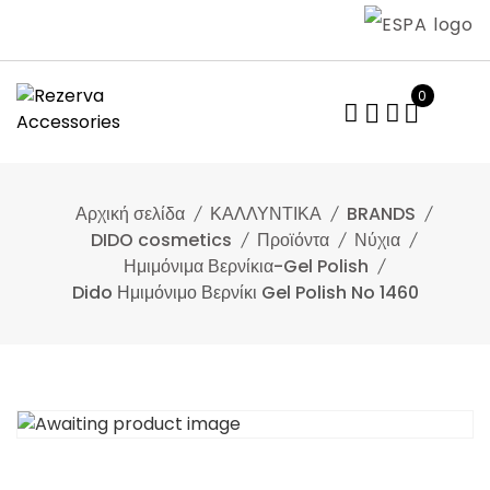
Skip
to
content
0
Αρχική σελίδα
ΚΑΛΛΥΝΤΙΚΑ
BRANDS
DIDO cosmetics
Προϊόντα
Νύχια
Ημιμόνιμα Βερνίκια-Gel Polish
Dido Ημιμόνιμο Βερνίκι Gel Polish No 1460