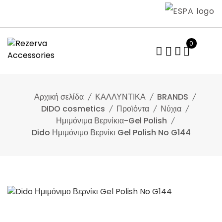
Skip
to
content
0
Αρχική σελίδα
ΚΑΛΛΥΝΤΙΚΑ
BRANDS
DIDO cosmetics
Προϊόντα
Νύχια
Ημιμόνιμα Βερνίκια-Gel Polish
Dido Ημιμόνιμο Βερνίκι Gel Polish No G144