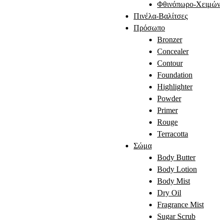
Φθινόπωρο-Χειμών
Πινέλα-Βαλίτσες
Πρόσωπο
Bronzer
Concealer
Contour
Foundation
Highlighter
Powder
Primer
Rouge
Terracotta
Σώμα
Body Butter
Body Lotion
Body Mist
Dry Oil
Fragrance Mist
Sugar Scrub