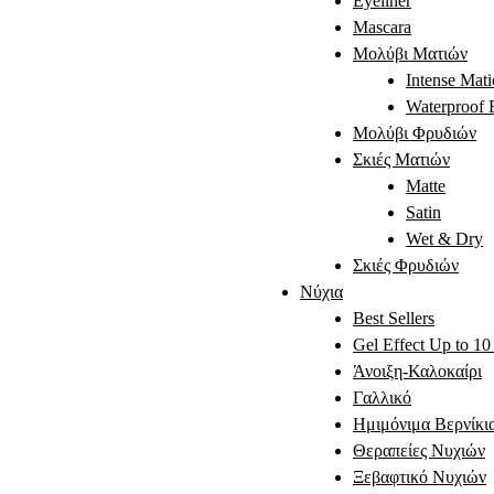
Eyeliner
Mascara
Μολύβι Ματιών
Intense Mati
Waterproof 
Μολύβι Φρυδιών
Σκιές Ματιών
Matte
Satin
Wet & Dry
Σκιές Φρυδιών
Νύχια
Best Sellers
Gel Effect Up to 1
Άνοιξη-Καλοκαίρι
Γαλλικό
Ημιμόνιμα Βερνίκια
Θεραπείες Νυχιών
Ξεβαφτικό Νυχιών