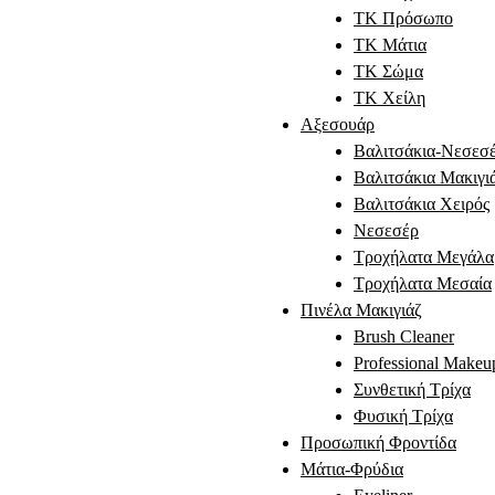
TK Πρόσωπο
ΤΚ Μάτια
ΤΚ Σώμα
ΤΚ Χείλη
Αξεσουάρ
Βαλιτσάκια-Νεσεσ
Βαλιτσάκια Μακιγι
Βαλιτσάκια Χειρός
Νεσεσέρ
Τροχήλατα Μεγάλα
Τροχήλατα Μεσαία
Πινέλα Μακιγιάζ
Brush Cleaner
Professional Makeu
Συνθετική Τρίχα
Φυσική Τρίχα
Προσωπική Φροντίδα
Μάτια-Φρύδια