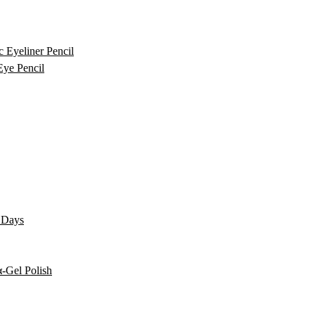
c Eyeliner Pencil
Eye Pencil
0 Days
-Gel Polish