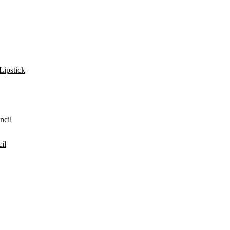
Lipstick
ncil
il