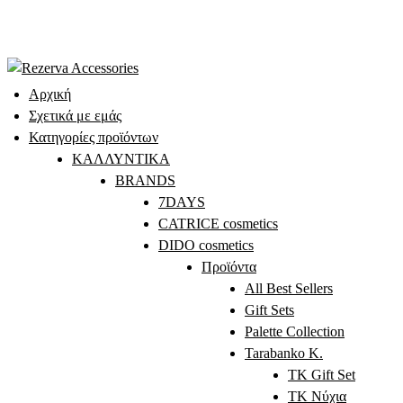
Skip
to
content
Αρχική
Σχετικά με εμάς
Κατηγορίες προϊόντων
ΚΑΛΛΥΝΤΙΚΑ
BRANDS
7DAYS
CATRICE cosmetics
DIDO cosmetics
Προϊόντα
All Best Sellers
Gift Sets
Palette Collection
Tarabanko K.
TK Gift Set
TK Νύχια