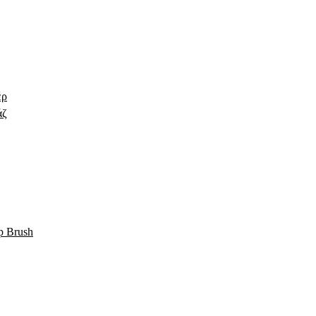
έρ
άζ
p Brush