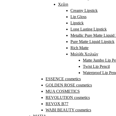
Χείλη
Creamy Lipstick
Lip Gloss
Lipstick
Long Lasting Lipstick
Metallic Pure Matte Liquid 
Pure Matte Liquid Lipstick
Rich Matte
Μολύβι Χειλιών
Matte Jumbo Lip Pe
Twist Lip Pencil
Waterproof Lip Penc
ESSENCE cosmetics
GOLDEN ROSE cosmetics
MUA COSMETICS
REVOLUTION cosmetics
REVOX B77
WABI BEAUTY cosmetics