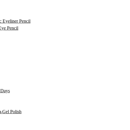
c Eyeliner Pencil
Eye Pencil
0 Days
-Gel Polish