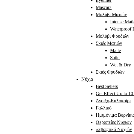
Eyeliner
Mascara
Μολύβι Ματιών
Intense Mati
Waterproof 
Μολύβι Φρυδιών
Σκιές Ματιών
Matte
Satin
Wet & Dry
Σκιές Φρυδιών
Νύχια
Best Sellers
Gel Effect Up to 1
Άνοιξη-Καλοκαίρι
Γαλλικό
Ημιμόνιμα Βερνίκια
Θεραπείες Νυχιών
Ξεβαφτικό Νυχιών