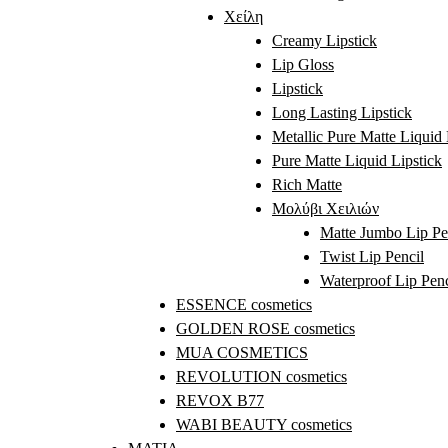
Χείλη
Creamy Lipstick
Lip Gloss
Lipstick
Long Lasting Lipstick
Metallic Pure Matte Liquid 
Pure Matte Liquid Lipstick
Rich Matte
Μολύβι Χειλιών
Matte Jumbo Lip Pe
Twist Lip Pencil
Waterproof Lip Penc
ESSENCE cosmetics
GOLDEN ROSE cosmetics
MUA COSMETICS
REVOLUTION cosmetics
REVOX B77
WABI BEAUTY cosmetics