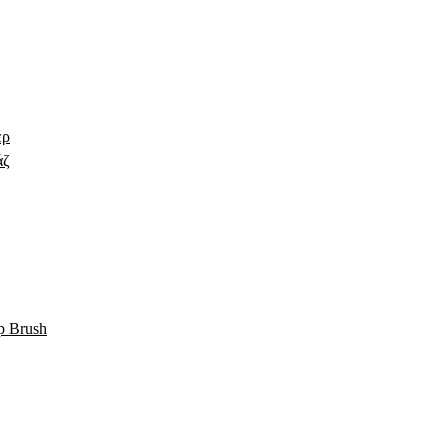
έρ
άζ
p Brush