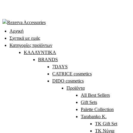
Skip
to
content
Αρχική
Σχετικά με εμάς
Κατηγορίες προϊόντων
ΚΑΛΛΥΝΤΙΚΑ
BRANDS
7DAYS
CATRICE cosmetics
DIDO cosmetics
Προϊόντα
All Best Sellers
Gift Sets
Palette Collection
Tarabanko K.
TK Gift Set
TK Νύχια