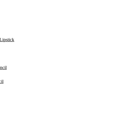
Lipstick
ncil
il