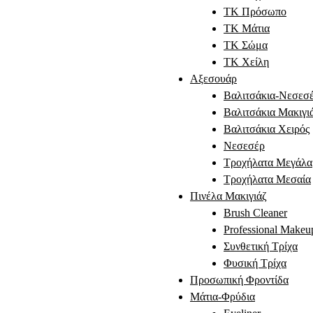
TK Πρόσωπο
ΤΚ Μάτια
ΤΚ Σώμα
ΤΚ Χείλη
Αξεσουάρ
Βαλιτσάκια-Νεσεσ
Βαλιτσάκια Μακιγι
Βαλιτσάκια Χειρός
Νεσεσέρ
Τροχήλατα Μεγάλα
Τροχήλατα Μεσαία
Πινέλα Μακιγιάζ
Brush Cleaner
Professional Makeu
Συνθετική Τρίχα
Φυσική Τρίχα
Προσωπική Φροντίδα
Μάτια-Φρύδια