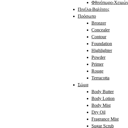
Φθινόπωρο-Χειμών
Πινέλα-Βαλίτσες
Πρόσωπο
Bronzer
Concealer
Contour
Foundation
Highlighter
Powder
Primer
Rouge
Terracotta
Σώμα
Body Butter
Body Lotion
Body Mist
Dry Oil
Fragrance Mist
Sugar Scrub