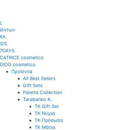
ς
οϊόντων
ΚΑ
NDS
7DAYS
CATRICE cosmetics
DIDO cosmetics
Προϊόντα
All Best Sellers
Gift Sets
Palette Collection
Tarabanko K.
TK Gift Set
TK Νύχια
TK Πρόσωπο
ΤΚ Μάτια