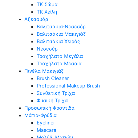
ΤΚ Σώμα
ΤΚ Χείλη
Αξεσουάρ
Βαλιτσάκια-Νεσεσέρ
Βαλιτσάκια Μακιγιάζ
Βαλιτσάκια Χειρός
Νεσεσέρ
Τροχήλατα Μεγάλα
Τροχήλατα Μεσαία
Πινέλα Μακιγιάζ
Brush Cleaner
Professional Makeup Brush
Συνθετική Τρίχα
Φυσική Τρίχα
Προσωπική Φροντίδα
Μάτια-Φρύδια
Eyeliner
Mascara
Μολύβι Ματιών