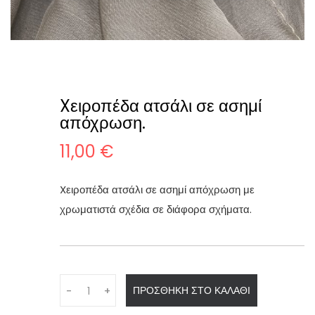
Xειροπέδα ατσάλι σε ασημί
απόχρωση.
11,00
€
Xειροπέδα ατσάλι σε ασημί απόχρωση με
χρωματιστά σχέδια σε διάφορα σχήματα.
Q
ΠΡΟΣΘΉΚΗ ΣΤΟ ΚΑΛΆΘΙ
-
+
u