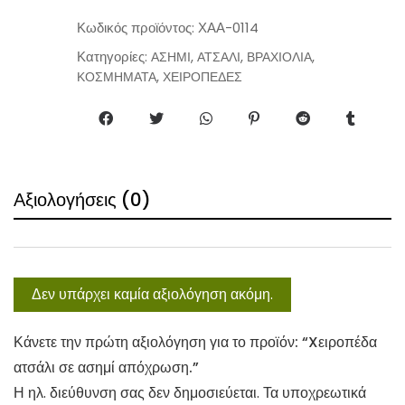
a
n
Κωδικός προϊόντος:
ΧΑΑ-0114
t
Κατηγορίες:
,
,
,
ΑΣΗΜΙ
ΑΤΣΑΛΙ
ΒΡΑΧΙΟΛΙΑ
i
,
ΚΟΣΜΗΜΑΤΑ
ΧΕΙΡΟΠΕΔΕΣ
t
y
Αξιολογήσεις (0)
Δεν υπάρχει καμία αξιολόγηση ακόμη.
Κάνετε την πρώτη αξιολόγηση για το προϊόν: “Xειροπέδα
ατσάλι σε ασημί απόχρωση.”
Η ηλ. διεύθυνση σας δεν δημοσιεύεται.
Τα υποχρεωτικά