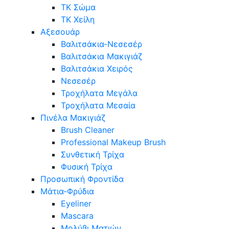
ΤΚ Σώμα
ΤΚ Χείλη
Αξεσουάρ
Βαλιτσάκια-Νεσεσέρ
Βαλιτσάκια Μακιγιάζ
Βαλιτσάκια Χειρός
Νεσεσέρ
Τροχήλατα Μεγάλα
Τροχήλατα Μεσαία
Πινέλα Μακιγιάζ
Brush Cleaner
Professional Makeup Brush
Συνθετική Τρίχα
Φυσική Τρίχα
Προσωπική Φροντίδα
Μάτια-Φρύδια
Eyeliner
Mascara
Μολύβι Ματιών