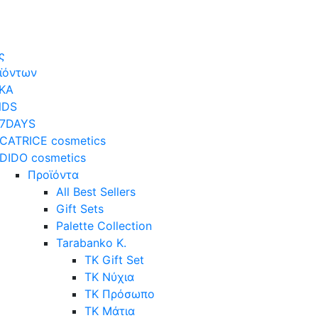
ς
οϊόντων
ΚΑ
NDS
7DAYS
CATRICE cosmetics
DIDO cosmetics
Προϊόντα
All Best Sellers
Gift Sets
Palette Collection
Tarabanko K.
TK Gift Set
TK Νύχια
TK Πρόσωπο
ΤΚ Μάτια