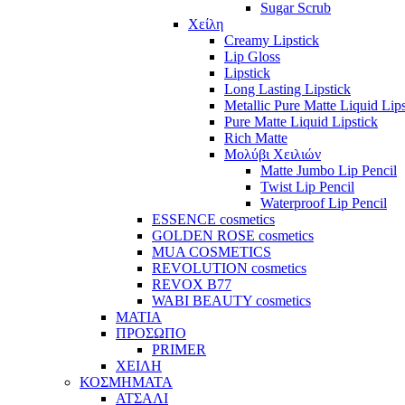
Sugar Scrub
Χείλη
Creamy Lipstick
Lip Gloss
Lipstick
Long Lasting Lipstick
Metallic Pure Matte Liquid Lips
Pure Matte Liquid Lipstick
Rich Matte
Μολύβι Χειλιών
Matte Jumbo Lip Pencil
Twist Lip Pencil
Waterproof Lip Pencil
ESSENCE cosmetics
GOLDEN ROSE cosmetics
MUA COSMETICS
REVOLUTION cosmetics
REVOX B77
WABI BEAUTY cosmetics
ΜΑΤΙΑ
ΠΡΟΣΩΠΟ
PRIMER
ΧΕΙΛΗ
ΚΟΣΜΗΜΑΤΑ
ΑΤΣΑΛΙ