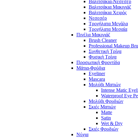
Βαλιτσάκια-Νεσεσέρ
Βαλιτσάκια Μακιγιάζ
Βαλιτσάκια Χειρός
Νεσεσέρ
Τροχήλατα Μεγάλα
Τροχήλατα Μεσαία
Πινέλα Μακιγιάζ
Brush Cleaner
Professional Makeup Br
Συνθετική Τρίχα
Φυσική Τρίχα
Προσωπική Φροντίδα
Μάτια-Φρύδια
Eyeliner
Mascara
Μολύβι Ματιών
Intense Matic Eyel
Waterproof Eye Pe
Μολύβι Φρυδιών
Σκιές Ματιών
Matte
Satin
Wet & Dry
Σκιές Φρυδιών
Νύχια