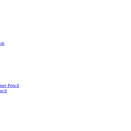
ush
iner Pencil
ncil