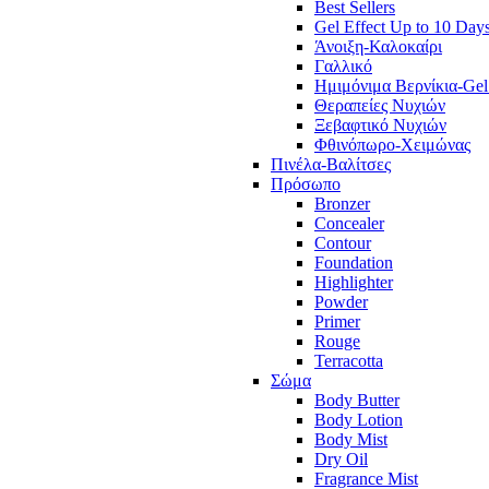
Best Sellers
Gel Effect Up to 10 Day
Άνοιξη-Καλοκαίρι
Γαλλικό
Ημιμόνιμα Βερνίκια-Gel
Θεραπείες Νυχιών
Ξεβαφτικό Νυχιών
Φθινόπωρο-Χειμώνας
Πινέλα-Βαλίτσες
Πρόσωπο
Bronzer
Concealer
Contour
Foundation
Highlighter
Powder
Primer
Rouge
Terracotta
Σώμα
Body Butter
Body Lotion
Body Mist
Dry Oil
Fragrance Mist