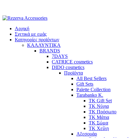
Skip
to
content
Αρχική
Σχετικά με εμάς
Κατηγορίες προϊόντων
ΚΑΛΛΥΝΤΙΚΑ
BRANDS
7DAYS
CATRICE cosmetics
DIDO cosmetics
Προϊόντα
All Best Sellers
Gift Sets
Palette Collection
Tarabanko K.
TK Gift Set
TK Νύχια
TK Πρόσωπο
ΤΚ Μάτια
ΤΚ Σώμα
ΤΚ Χείλη
Αξεσουάρ