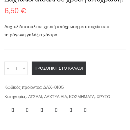
6,50
€
Δαχτυλίδι ατσάλι σε χρυσή απόχρωση με στοιχείο απο
τετράγωνη γαλάζια χάντρα.
Q
ΠΡΟΣΘΉΚΗ ΣΤΟ ΚΑΛΆΘΙ
-
+
u
a
n
Κωδικός προϊόντος:
ΔΑΧ-0105
t
Κατηγορίες:
,
,
,
ΑΤΣΑΛΙ
ΔΑΧΤΥΛΙΔΙΑ
ΚΟΣΜΗΜΑΤΑ
ΧΡΥΣΟ
i
t
y