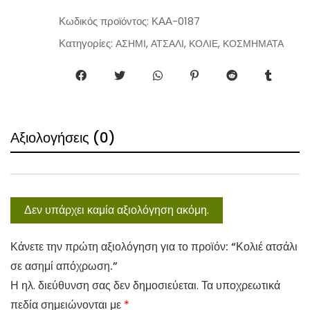
a
n
Κωδικός προϊόντος:
ΚΑΑ-0187
t
Κατηγορίες:
,
,
,
ΑΣΗΜΙ
ΑΤΣΑΛΙ
ΚΟΛΙΕ
ΚΟΣΜΗΜΑΤΑ
i
t
y
Αξιολογήσεις (0)
Δεν υπάρχει καμία αξιολόγηση ακόμη.
Κάνετε την πρώτη αξιολόγηση για το προϊόν: “Κολιέ ατσάλι
σε ασημί απόχρωση.”
Η ηλ. διεύθυνση σας δεν δημοσιεύεται.
Τα υποχρεωτικά
πεδία σημειώνονται με
*