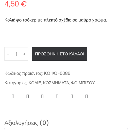
4,50
€
Κολιέ φο τσόκερ με πλεκτό σχέδιο σε μαύρο χρώμα.
Q
ΠΡΟΣΘΉΚΗ ΣΤΟ ΚΑΛΆΘΙ
-
+
u
a
n
Κωδικός προϊόντος:
ΚΟΦΟ-0086
t
Κατηγορίες:
,
,
ΚΟΛΙΕ
ΚΟΣΜΗΜΑΤΑ
ΦΟ ΜΠΙΖΟΥ
i
t
y
Αξιολογήσεις (0)