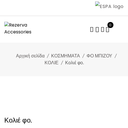
Skip
to
content
0
Αρχική σελίδα
ΚΟΣΜΗΜΑΤΑ
ΦΟ ΜΠΙΖΟΥ
ΚΟΛΙΕ
Κολιέ φο.
Κολιέ φο.