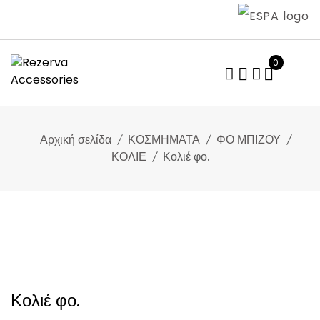
Skip
to
content
0
Αρχική σελίδα
ΚΟΣΜΗΜΑΤΑ
ΦΟ ΜΠΙΖΟΥ
ΚΟΛΙΕ
Κολιέ φο.
Κολιέ φο.