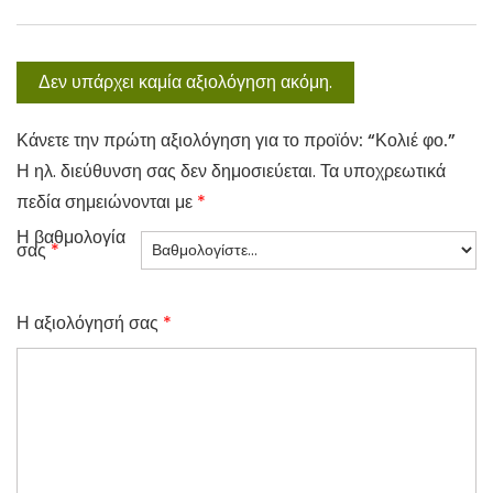
:
α
5
ι
Δεν υπάρχει καμία αξιολόγηση ακόμη.
,
:
5
3
Κάνετε την πρώτη αξιολόγηση για το προϊόν: “Κολιέ φο.”
0
,
Η ηλ. διεύθυνση σας δεν δημοσιεύεται.
Τα υποχρεωτικά
0
πεδία σημειώνονται με
*
€
0
Η βαθμολογία
.
σας
*
€
.
Η αξιολόγησή σας
*