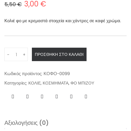
3,00
€
5,50
€
O
Η
r
τ
Κολιέ φο με κρεμαστά στοιχεία και χάντρες σε καφέ χρώμα.
i
ρ
g
έ
i
χ
n
ο
Q
ΠΡΟΣΘΉΚΗ ΣΤΟ ΚΑΛΆΘΙ
-
+
a
υ
u
a
l
σ
n
p
α
Κωδικός προϊόντος:
ΚΟΦΟ-0099
t
r
τ
Κατηγορίες:
,
,
ΚΟΛΙΕ
ΚΟΣΜΗΜΑΤΑ
ΦΟ ΜΠΙΖΟΥ
i
i
ι
t
c
μ
y
e
ή
w
ε
Αξιολογήσεις (0)
a
ί
s
ν