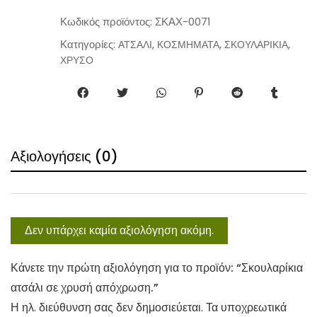
a
n
Κωδικός προϊόντος:
ΣΚΑΧ-0071
t
Κατηγορίες:
,
,
,
ΑΤΣΑΛΙ
ΚΟΣΜΗΜΑΤΑ
ΣΚΟΥΛΑΡΙΚΙΑ
i
ΧΡΥΣΟ
t
y
Αξιολογήσεις (0)
Δεν υπάρχει καμία αξιολόγηση ακόμη.
Κάνετε την πρώτη αξιολόγηση για το προϊόν: “Σκουλαρίκια
ατσάλι σε χρυσή απόχρωση.”
Η ηλ. διεύθυνση σας δεν δημοσιεύεται.
Τα υποχρεωτικά