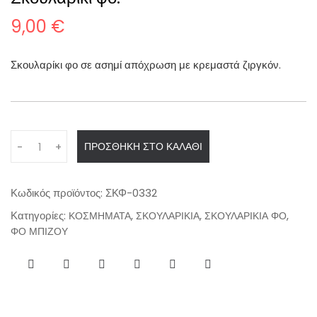
9,00
€
Σκουλαρίκι φο σε ασημί απόχρωση με κρεμαστά ζιργκόν.
Q
ΠΡΟΣΘΉΚΗ ΣΤΟ ΚΑΛΆΘΙ
-
+
u
a
n
Κωδικός προϊόντος:
ΣΚΦ-0332
t
Κατηγορίες:
,
,
,
ΚΟΣΜΗΜΑΤΑ
ΣΚΟΥΛΑΡΙΚΙΑ
ΣΚΟΥΛΑΡΙΚΙΑ ΦΟ
i
ΦΟ ΜΠΙΖΟΥ
t
y