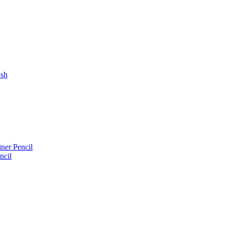
ush
iner Pencil
ncil