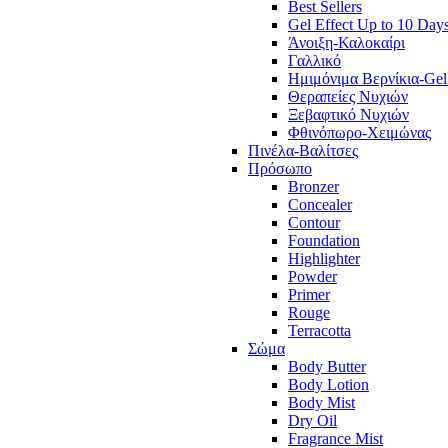
Best Sellers
Gel Effect Up to 10 Day
Άνοιξη-Καλοκαίρι
Γαλλικό
Ημιμόνιμα Βερνίκια-Gel
Θεραπείες Νυχιών
Ξεβαφτικό Νυχιών
Φθινόπωρο-Χειμώνας
Πινέλα-Βαλίτσες
Πρόσωπο
Bronzer
Concealer
Contour
Foundation
Highlighter
Powder
Primer
Rouge
Terracotta
Σώμα
Body Butter
Body Lotion
Body Mist
Dry Oil
Fragrance Mist