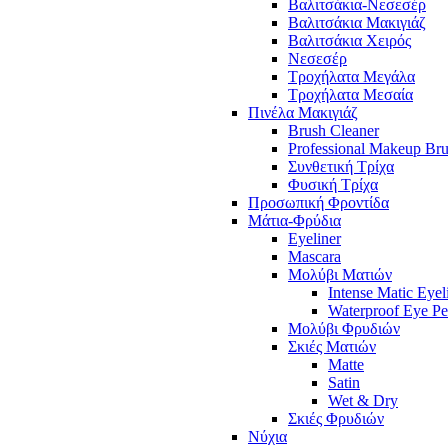
Βαλιτσάκια-Νεσεσέρ
Βαλιτσάκια Μακιγιάζ
Βαλιτσάκια Χειρός
Νεσεσέρ
Τροχήλατα Μεγάλα
Τροχήλατα Μεσαία
Πινέλα Μακιγιάζ
Brush Cleaner
Professional Makeup Br
Συνθετική Τρίχα
Φυσική Τρίχα
Προσωπική Φροντίδα
Μάτια-Φρύδια
Eyeliner
Mascara
Μολύβι Ματιών
Intense Matic Eyel
Waterproof Eye Pe
Μολύβι Φρυδιών
Σκιές Ματιών
Matte
Satin
Wet & Dry
Σκιές Φρυδιών
Νύχια