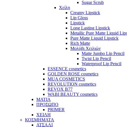
Sugar Scrub
Χείλη
Creamy Lipstick
Lip Gloss
Lipstick
Long Lasting Lipstick
Metallic Pure Matte Liquid Lips
Pure Matte Liquid Lipstick
Rich Matte
Μολύβι Χειλιών
Matte Jumbo Lip Pencil
Twist Lip Pencil
Waterproof Lip Pencil
ESSENCE cosmetics
GOLDEN ROSE cosmetics
MUA COSMETICS
REVOLUTION cosmetics
REVOX B77
WABI BEAUTY cosmetics
ΜΑΤΙΑ
ΠΡΟΣΩΠΟ
PRIMER
ΧΕΙΛΗ
ΚΟΣΜΗΜΑΤΑ
ΑΤΣΑΛΙ