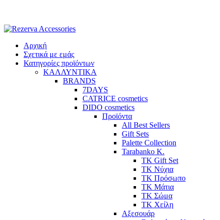
Skip
to
content
Αρχική
Σχετικά με εμάς
Κατηγορίες προϊόντων
ΚΑΛΛΥΝΤΙΚΑ
BRANDS
7DAYS
CATRICE cosmetics
DIDO cosmetics
Προϊόντα
All Best Sellers
Gift Sets
Palette Collection
Tarabanko K.
TK Gift Set
TK Νύχια
TK Πρόσωπο
ΤΚ Μάτια
ΤΚ Σώμα
ΤΚ Χείλη
Αξεσουάρ